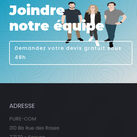
Joindre
notre équipe
Demandez votre devis gratuit sous
48h
ADRESSE
PURE-COM
310 Bis Rue des Roses