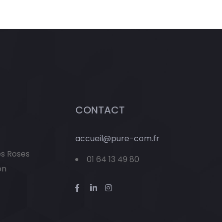
CONTACT
accueil@pure-com.fr
es Roses
01 64 13 49 80
on