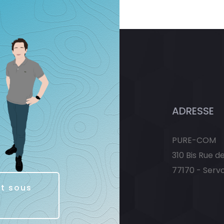
ADRESSE
PURE-COM
310 Bis Rue d
77170 - Serv
it sous