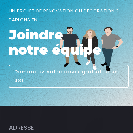
UN PROJET DE RÉNOVATION OU DÉCORATION ?
PARLONS EN
Joindre
notre équipe
Demandez votre devis gratuit sous
48h
ADRESSE