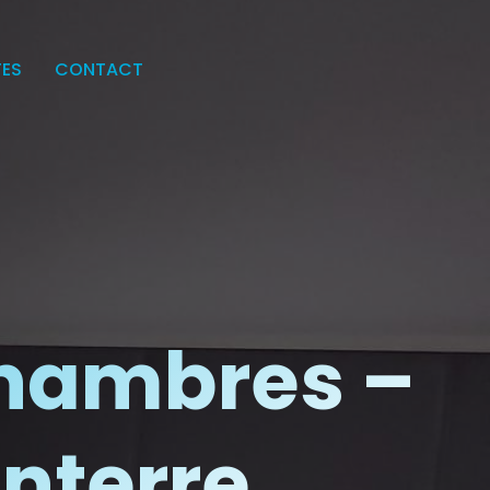
TES
CONTACT
chambres –
anterre