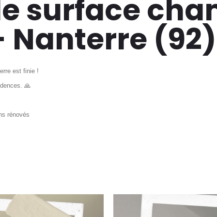
e surface cha
- Nanterre (92)
rre est finie !
idences. 🙏
ns rénovés