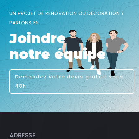
UN PROJET DE RÉNOVATION OU DÉCORATION ?
PARLONS EN
Joindre
notre équipe
Demandez votre devis gratuit sous
48h
ADRESSE