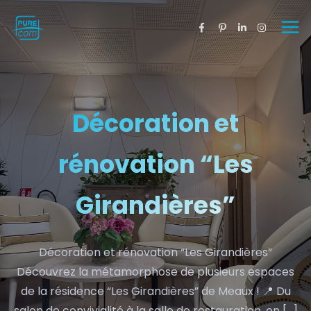
Décoration et
rénovation “Les
Girandières”
Décoration et rénovation “Les Girandières”
Découvrez la métamorphose de plusieurs espaces
de la résidence “Les Girandières” de Meaux ! 📍 Du
salon de convivialité à la salle de restauration, en […]