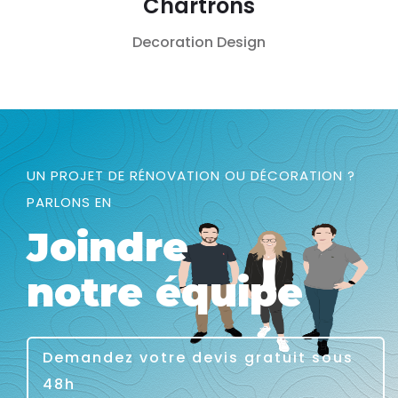
Chartrons
Decoration
Design
UN PROJET DE RÉNOVATION OU DÉCORATION ?
PARLONS EN
Joindre
notre équipe
Demandez votre devis gratuit sous
48h