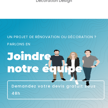
Decoration
Design
UN PROJET DE RÉNOVATION OU DÉCORATION ?
PARLONS EN
Joindre
notre équipe
Demandez votre devis gratuit sous
48h