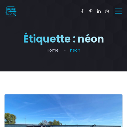
Étiquette :
néon
Home
néon