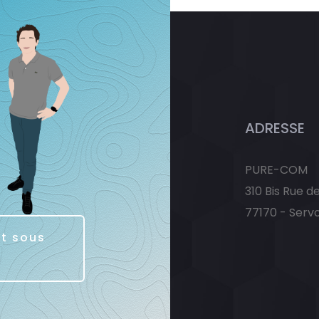
ADRESSE
PURE-COM
310 Bis Rue d
77170 - Serv
it sous