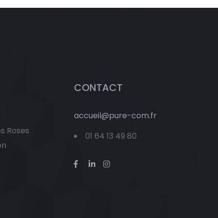
CONTACT
accueil@pure-com.fr
es Roses
01 64 13 49 80
on