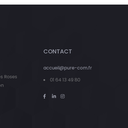
CONTACT
accueil@pure-com.fr
es Roses
01 64 13 49 80
on