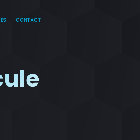
TES
CONTACT
cule