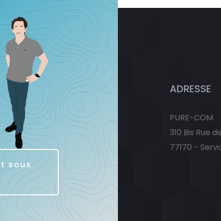
ADRESSE
PURE-COM
310 Bis Rue d
77170 - Serv
it sous