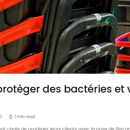
otèger des bactéries et 
1
1 min read
t choisi de protéger leurs clients avec la pose de film an