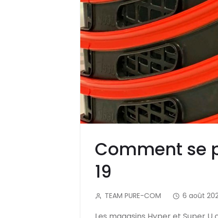
Comment se pr
19
TEAM PURE-COM
6 août 202
Les magasins Hyper et Super U on