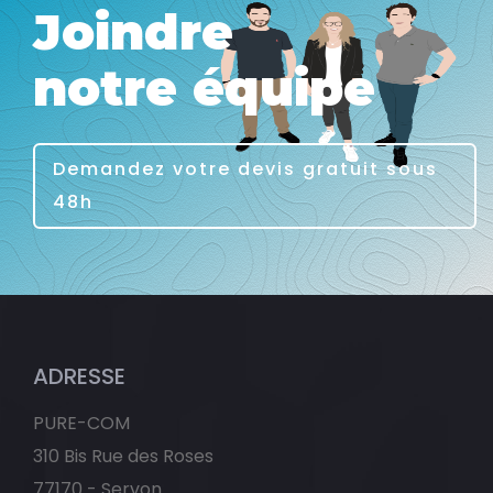
Joindre
notre équipe
Demandez votre devis gratuit sous
48h
ADRESSE
PURE-COM
310 Bis Rue des Roses
77170 - Servon