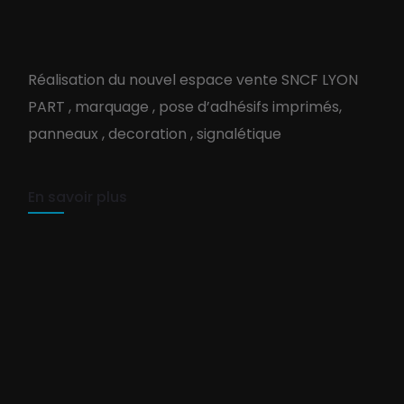
Signalétique et décoration
Réalisation du nouvel espace vente SNCF LYON
Espace vente de la SNCF à
PART , marquage , pose d’adhésifs imprimés,
Lyon Part Dieu
panneaux , decoration , signalétique
TEAM PURE-COM
8 août 2021
1 min read
En savoir plus