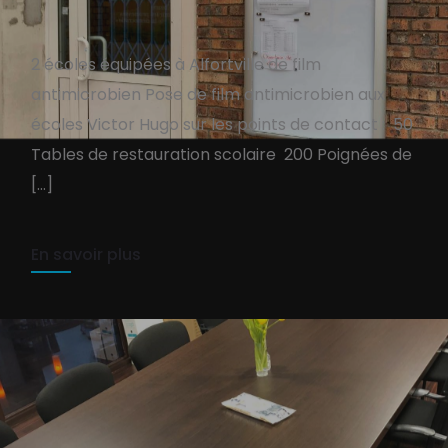
2 écoles équipées à Alfortville de film
antimicrobien Pose de film antimicrobien aux
Pose film antibacterien :
écoles Victor Hugo sur les points de contact : 50
Ecoles ALFORTVILLE
Tables de restauration scolaire 200 Poignées de
[…]
TEAM PURE-COM
17 septembre 2021
1 min read
En savoir plus