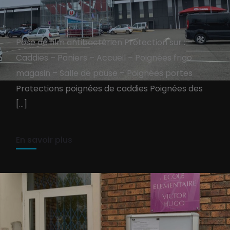
Pose de film antibactérien Protection sur : –
Caddies – Paniers – Accueil – Poignées frigo
SUPER U AUNEAU : Pose de
magasin – Salle de pause – Poignées portes
film antibactérien
Protections poignées de caddies Poignées des
[…]
TEAM PURE-COM
27 décembre 2021
1 min read
En savoir plus