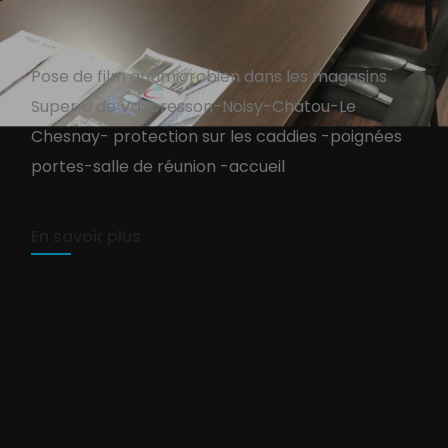
Pose de film antimicrobien dans les magasins
SUPER U : pose film
Super U de Vaucresson-Noisy-Chatou-Le
antibactérien
Chesnay- protection sur les caddies -poignées
portes-salle de réunion -accueil
TEAM PURE-COM
9 août 2021
1 min read
En savoir plus