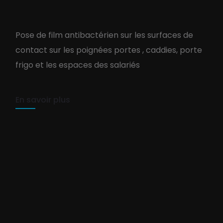
Hyper U – Pose de film
Pose de film antibactérien sur les surfaces de
antibactérien
contact sur les poignées portes , caddies, porte
frigo et les espaces des salariés
TEAM PURE-COM
5 août 2021
1 min read
En savoir plus