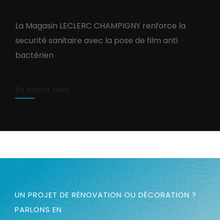
LECLERC , pose de film
La Magasin LECLERC CHAMPIGNY renforce la
antibacterien
securité sanitaire avec la pose de film anti
bactérien
TEAM PURE-COM
13 avril 2021
1 min read
En savoir plus
UN PROJET DE RÉNOVATION OU DÉCORATION ?
PARLONS EN