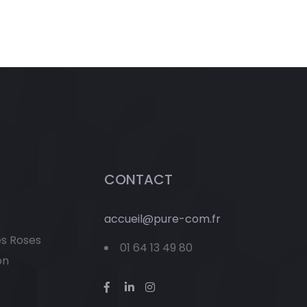
CONTACT
accueil@pure-com.fr
es Roses
01 64 13 49 80
on