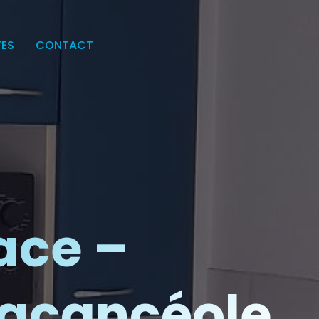
TES
CONTACT
ace –
Vacancéole