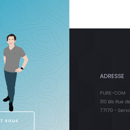
ADRESSE
PURE-COM
310 Bis Rue d
77170 - Serv
it sous