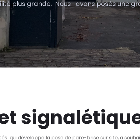
bilité plus grande. Nous avons posés une g
et signalétiqu
sés qui développe la pose de pare-brise sur site, a souhai