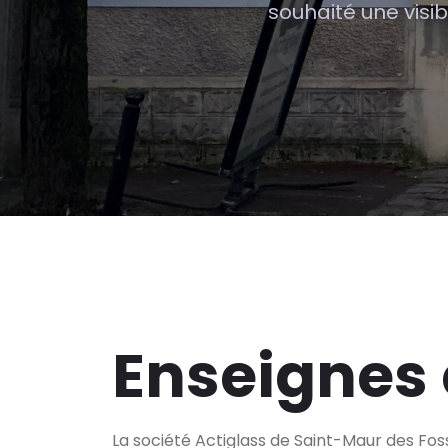
souhaité une visi
Enseignes 
La société Actiglass de Saint-Maur des Fos