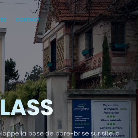
TES
CONTACT
GLASS
loppe la pose de pare-brise sur site, a