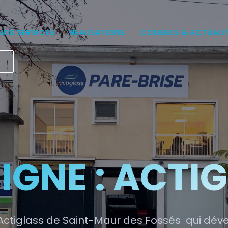
NOS SERVICES
REALISATIONS
CONSEILS & ACTUALI
e
IGNE : ACTI
Actiglass de Saint-Maur des Fossés qui déve