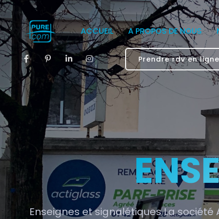
ACCUEIL
A PROPOS DE NOUS
Prendre rdv en lign
ENSE
Enseignes et signalétiques La société 