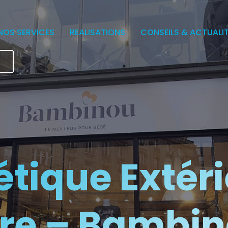
NOS SERVICES
REALISATIONS
CONSEILS & ACTUALI
e
étique Extéri
ure – Bambin