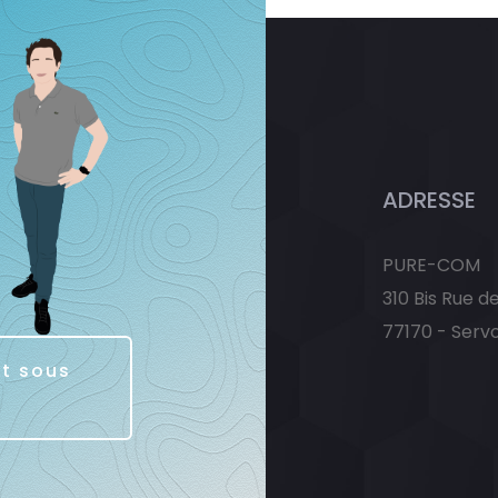
ADRESSE
PURE-COM
310 Bis Rue d
77170 - Serv
it sous