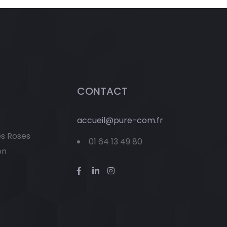
CONTACT
accueil@pure-com.fr
es Roses
01 64 13 49 80
on