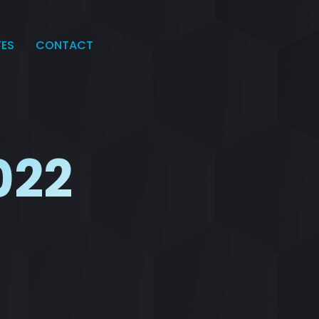
TES
CONTACT
022