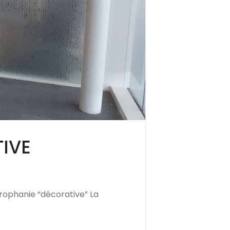
TIVE
itrophanie “décorative” La