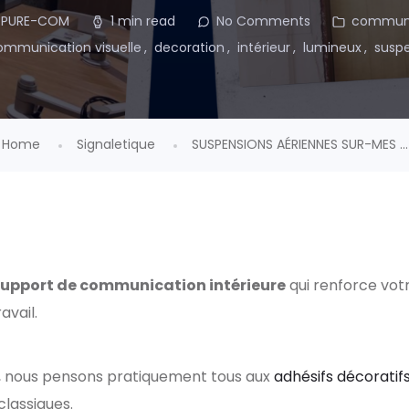
 PURE-COM
1 min read
No Comments
communic
ommunication visuelle
decoration
intérieur
lumineux
susp
Home
Signaletique
SUSPENSIONS AÉRIENNES SUR-MES ...
support de communication intérieure
qui renforce votr
avail.
e, nous pensons pratiquement tous aux
adhésifs décoratif
classiques.