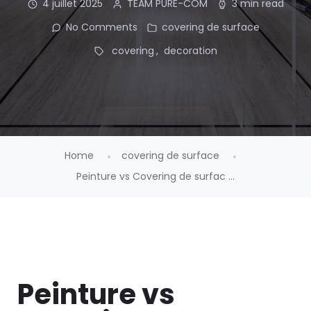
4 juillet 2025
TEAM PURE-COM
3 min read
No Comments
covering de surface
covering
decoration
Home
covering de surface
Peinture vs Covering de surfac ...
Peinture vs