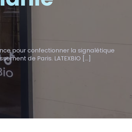
iance pour confectionner la signalétique
issement de Paris. LATEXBIO […]