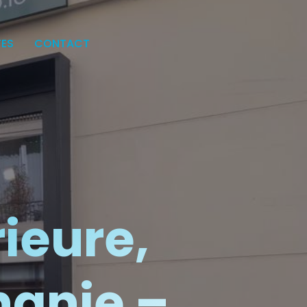
TES
CONTACT
ieure,
hanie –