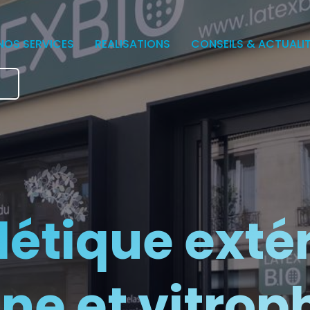
NOS SERVICES
REALISATIONS
CONSEILS & ACTUALI
e
létique extér
ne et vitrop