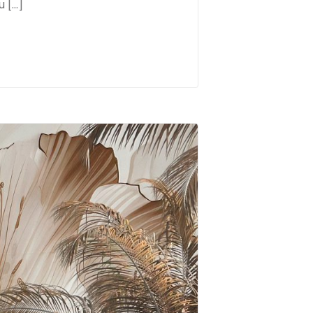
u […]