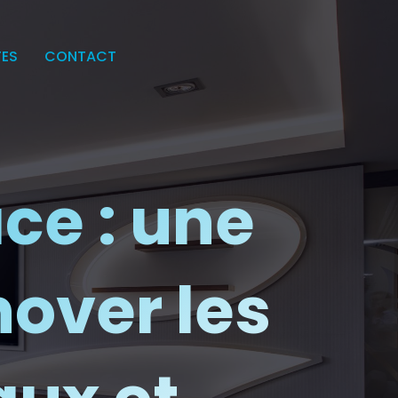
TES
CONTACT
ce : une
nover les