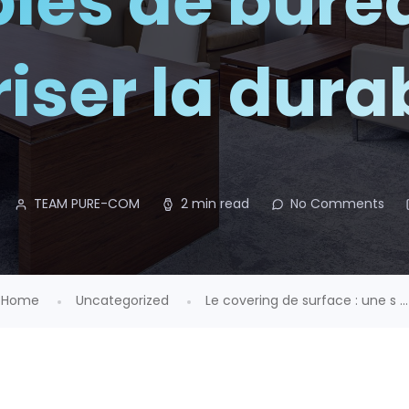
les de burea
iser la durab
TEAM PURE-COM
2 min read
No Comments
Home
Uncategorized
Le covering de surface : une s ...