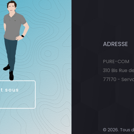
ADRESSE
PURE-COM
310 Bis Rue d
77170 - Serv
it sous
© 2026. Tous d