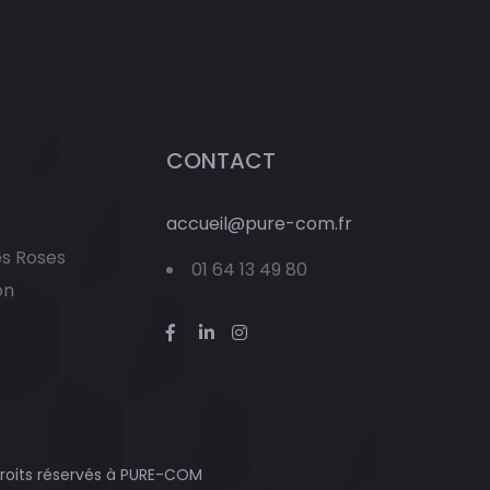
CONTACT
accueil@pure-com.fr
es Roses
01 64 13 49 80
on
roits réservés à
PURE-COM